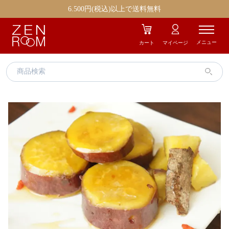
エイジングケア
ストレス
6.500円(税込)以上で送料無料
むくみ
冷え
メニュー
カート
マイページ
疲労
美容
肌トラブル
お気に入り商品
ギフト商品
ZENROOMとは
お知らせ