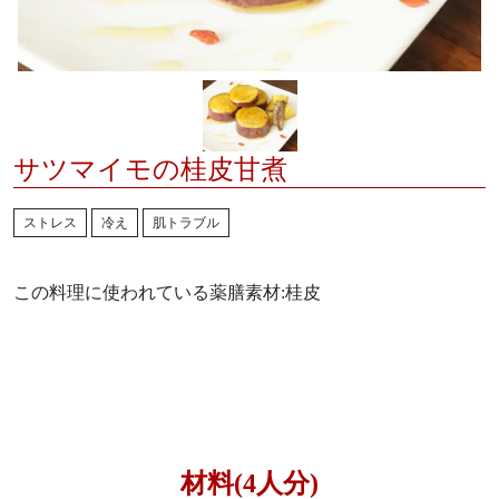
薬膳レシピ
メディア掲載
薬膳・和漢の基本
ご利用ガイド
薬膳コラム
お問合せ
サツマイモの桂皮甘煮
ストレス
冷え
肌トラブル
通販のQ&A
この料理に使われている薬膳素材
:桂皮
材料(4人分)