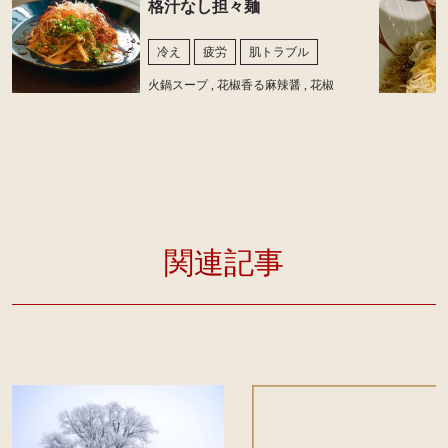
格汁なし担々麺
冷え
疲労
肌トラブル
火鍋スープ , 花椒香る麻辣醤 , 花椒
関連記事