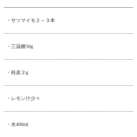
・サツマイモ
２～３本
・三温糖
50g
・桂皮
２g
・レモン汁
少々
・水
400ml