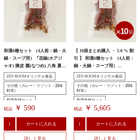
和漢6種セット （4人前：鍋・火
【 10袋まとめ購入 ・ 5.0 % 割
鍋・スープ用）『花椒(ホアジ
引 】 和漢6種セット （4人前：
ャオ) 陳皮 棗(なつめ) 八角 夏草
鍋・火鍋・スープ用）
花 クコの実(枸杞子、ゴジベリ
『花椒(ホアジャオ) 陳皮 棗(な
ZEN ROOMオリジナル食品
ZEN ROOMオリジナル食品
ー)』
つめ) 八角 夏草花 クコの実(枸
その他（カレー・リゾット・調味
その他（カレー・リゾット・調味
杞子、ゴジベリー)』
料等）
料等）
和漢食材セット
和漢食材セット
￥ 590
￥ 5,605
税込
税込
薬膳火鍋『十八和漢 火鍋スー
大量購入お得セット
プ』
薬膳火鍋『十八和漢 火鍋スー
カートに入れる
プ』
カートに入れる
詳しく見る
詳しく見る