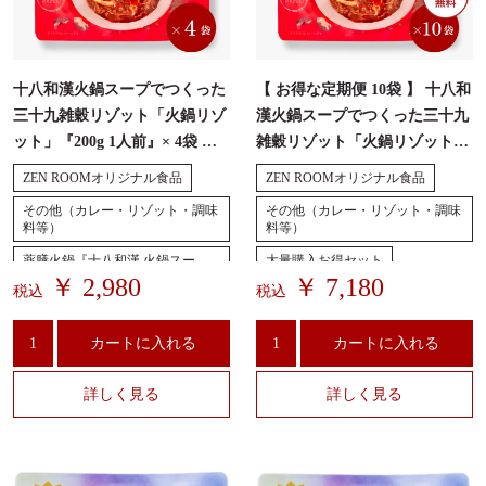
十八和漢火鍋スープでつくった
【 お得な定期便 10袋 】 十八和
三十九雑穀リゾット「火鍋リゾ
漢火鍋スープでつくった三十九
ット」『200g 1人前』× 4袋 ※
雑穀リゾット「火鍋リゾット」
レンジ温め可 ・無添加
『1人前・200g』レンジ温め可
ZEN ROOMオリジナル食品
ZEN ROOMオリジナル食品
・無添加
その他（カレー・リゾット・調味
その他（カレー・リゾット・調味
料等）
料等）
薬膳火鍋『十八和漢 火鍋スー
大量購入お得セット
プ』
￥ 2,980
￥ 7,180
税込
税込
薬膳火鍋『十八和漢 火鍋スー
プ』
カートに入れる
カートに入れる
詳しく見る
詳しく見る