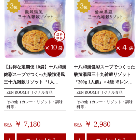
3
3
位
位
【お得な定期便 10袋】十八和漢
十八和漢健彩スープでつくった
健彩スープでつくった酸辣湯風
酸辣湯風三十九雑穀リゾット
三十九雑穀リゾット『1人
『200g 1人前』× 4袋 ※レンジ
前/200g』レンジ温め可 ・無添
温め可 ・無添加
ZEN ROOMオリジナル食品
ZEN ROOMオリジナル食品
加
その他（カレー・リゾット・調味
その他（カレー・リゾット・調味
料等）
料等）
￥ 7,180
￥ 2,980
税込
税込