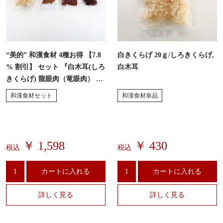
“美的” 和漢食材 4種お得 【7.8
白きくらげ 20ｇ/しろきくらげ,
% 割引】 セット 『白木耳(しろ
白木耳
きくらげ) 龍眼肉（竜眼肉） 棗
(なつめ) クコの実(枸杞子、ゴ
和漢食材セット
和漢食材単品
ジベリー)』
￥ 1,598
￥ 430
税込
税込
カートに入れる
カートに入れる
詳しく見る
詳しく見る