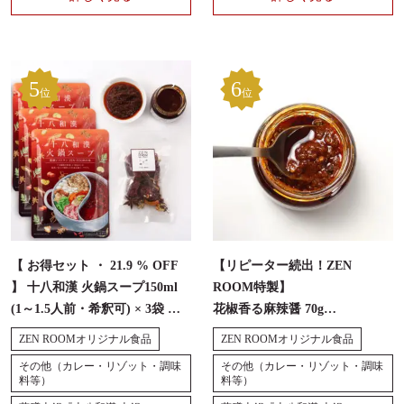
5
6
位
位
【 お得セット ・ 21.9 % OFF
【リピーター続出！ZEN
】 十八和漢 火鍋スープ150ml
ROOM特製】
(1～1.5人前・希釈可) × 3袋 ※
花椒香る麻辣醤 70g
レトルト無添加 『花椒香る麻
※火鍋に必須
ZEN ROOMオリジナル食品
ZEN ROOMオリジナル食品
辣醤1瓶 + 和漢6種セット１つ』
その他（カレー・リゾット・調味
その他（カレー・リゾット・調味
料等）
料等）