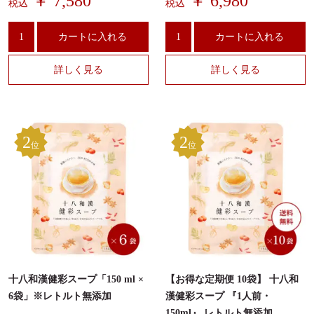
￥ 7,580
￥ 6,980
税込
税込
薬膳火鍋『十八和漢 火鍋スー
薬膳火鍋『十八和漢 火鍋スー
プ』
プ』
カートに入れる
カートに入れる
詳しく見る
詳しく見る
2
2
位
位
十八和漢健彩スープ「150 ml ×
【お得な定期便 10袋】 十八和
6袋」※レトルト無添加
漢健彩スープ 『1人前・
150ml』 レトルト無添加