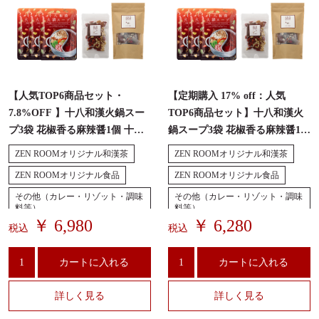
【人気TOP6商品セット・
【定期購入 17% off：人気
7.8%OFF 】十八和漢火鍋スー
TOP6商品セット】十八和漢火
プ3袋 花椒香る麻辣醤1個 十八
鍋スープ3袋 花椒香る麻辣醤1個
和漢健彩スープ3袋 和漢6種セッ
十八和漢健彩スープ3袋 和漢6種
ZEN ROOMオリジナル和漢茶
ZEN ROOMオリジナル和漢茶
ト1袋 美的茶（やくぜん茶）1袋
セット1袋 美的茶1袋 いつでも
ZEN ROOMオリジナル食品
ZEN ROOMオリジナル食品
いつでも薬膳おやつ1袋
薬膳おやつ1袋
その他（カレー・リゾット・調味
その他（カレー・リゾット・調味
料等）
料等）
￥ 6,980
￥ 6,280
税込
税込
十八和漢 健彩スープ
十八和漢 健彩スープ
和漢食材セット
和漢食材セット
カートに入れる
カートに入れる
薬膳火鍋『十八和漢 火鍋スー
大量購入お得セット
プ』
薬膳火鍋『十八和漢 火鍋スー
詳しく見る
詳しく見る
プ』