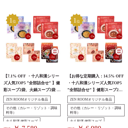
1
1
位
位
【7.1% OFF ・十八和漢シリー
【お得な定期購入：14.5% OFF
ズ人気TOP5 ”全部詰合せ” 】健
・十八和漢シリーズ人気TOP5
彩スープ2袋、火鍋スープ2袋 、
”全部詰合せ” 】健彩スープ2
三十九雑穀火鍋リゾット2袋、
袋、火鍋スープ2袋 、三十九雑
ZEN ROOMオリジナル食品
ZEN ROOMオリジナル食品
三十九雑穀酸辣湯リゾット2
穀火鍋リゾット2袋、三十九雑
その他（カレー・リゾット・調味
その他（カレー・リゾット・調味
袋、十八和漢カレー2袋
穀酸辣湯リゾット2袋、十八和
料等）
料等）
漢カレー2袋
十八和漢 健彩スープ
十八和漢 健彩スープ