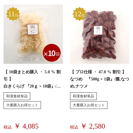
11
12
位
位
【 10袋まとめ購入 ・ 5.0 % 割
【 プロ仕様 ・ 47.0 % 割引 】
引 】
なつめ 『500g × 1袋』/棗,なつ
白きくらげ 『20ｇ × 10袋』/し
め,ナツメ
ろきくらげ,白木耳
和漢食材単品
和漢食材単品
大量購入お得セット
大量購入お得セット
￥ 4,085
￥ 2,580
税込
税込