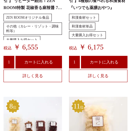
引 】 リピーター続出！ZEN
引 】4種類の食べれる和漢食材
ROOM特製 花椒香る麻辣醤 70g
『いつでも薬膳おやつ』
※火鍋に必須
ZEN ROOMオリジナル食品
和漢食材セット
その他（カレー・リゾット・調味
和漢食材単品
料等）
大量購入お得セット
大量購入お得セット
￥ 6,555
￥ 6,175
税込
税込
薬膳火鍋『十八和漢 火鍋スー
プ』
カートに入れる
カートに入れる
詳しく見る
詳しく見る
8
11
位
位