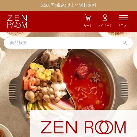
エイジングケア
ストレス
6.500円(税込)以上で送料無料
むくみ
冷え
メニュー
カート
マイページ
疲労
美容
肌トラブル
お気に入り商品
ギフト商品
ZENROOMとは
お知らせ