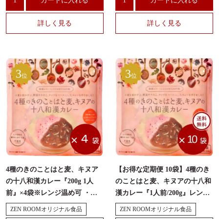
カートに入れる
カートに入れる
詳しく見る
詳しく見る
3
3
位
位
4種のきのことはと麦、キヌア
【お得な定期便 10袋】4種のき
の十八和漢カレー『200g 1人
のことはと麦、キヌアの十八和
前』×4袋※レンジ温め可 ・無
漢カレー『1人前/200g』レンジ
添加
温め可 ・無添加
ZEN ROOMオリジナル食品
ZEN ROOMオリジナル食品