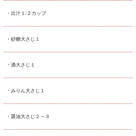
・出汁
１/２カップ
薬膳の知っトク情報や割引セール
お知らせメールマガジンは会員登録から！＞
・砂糖
大さじ１
・酒
大さじ１
・みりん
大さじ１
・醤油
大さじ２～３