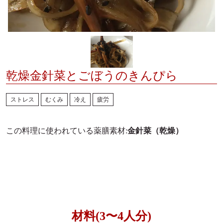
薬膳レシピ
メディア掲載
薬膳・和漢の基本
ご利用ガイド
薬膳コラム
お問合せ
乾燥金針菜とごぼうのきんぴら
ストレス
むくみ
冷え
疲労
通販のQ&A
この料理に使われている薬膳素材:
金針菜（乾燥）
材料(3〜4人分)