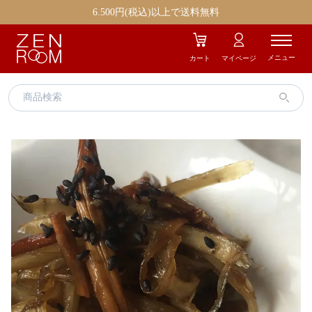
エイジングケア
ストレス
6.500円(税込)以上で送料無料
むくみ
冷え
メニュー
カート
マイページ
疲労
美容
肌トラブル
お気に入り商品
ギフト商品
ZENROOMとは
お知らせ