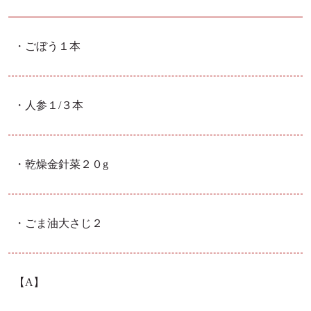
・ごぼう
１本
・人参
１/３本
・
乾燥金針菜
２０g
・ごま油
大さじ２
【A】