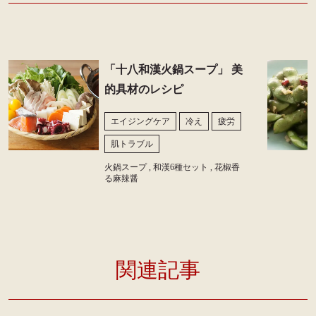
「十八和漢火鍋スープ」 美
的具材のレシピ
エイジングケア
冷え
疲労
肌トラブル
火鍋スープ , 和漢6種セット , 花椒香
る麻辣醤
関連記事