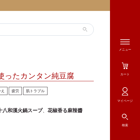
メニュー
使ったカンタン純豆腐
カート
冷え
疲労
肌トラブル
マイページ
十八和漢火鍋スープ
、
花椒香る麻辣醬
検索