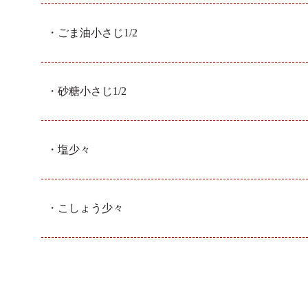
・ごま油
小さじ1/2
・砂糖
小さじ1/2
・塩
少々
・こしょう
少々