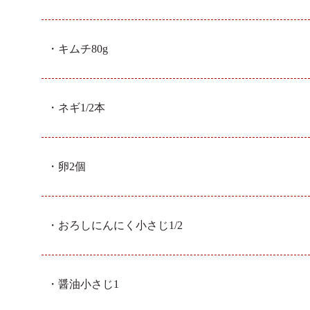
・キムチ
80g
・ネギ
1/2本
・卵
2個
・おろしにんにく
小さじ1/2
・醤油
小さじ1