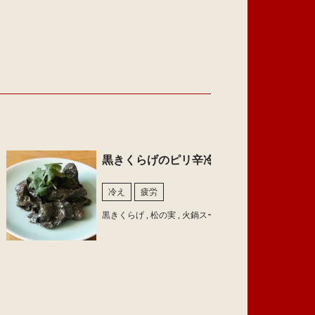
黒きくらげのピリ辛冷製
冷え
疲労
黒きくらげ , 松の実 , 火鍋スープ