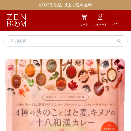
エイジングケア
ストレス
6.500円(税込)以上で送料無料
むくみ
冷え
メニュー
カート
マイページ
疲労
美容
肌トラブル
お気に入り商品
ギフト商品
ZENROOMとは
お知らせ