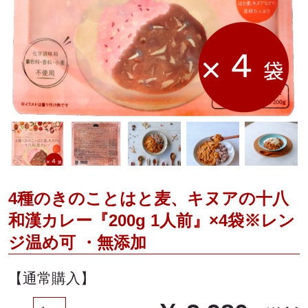
薬膳レシピ
メディア掲載
薬膳・和漢の基本
ご利用ガイド
薬膳コラム
お問合せ
通販のQ&A
4種のきのことはと麦、キヌアの十八
和漢カレー『200g 1人前』×4袋※レン
ジ温め可 ・無添加