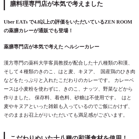
膳料理専門店が本気で考えました
薬膳の知っトク情報や割引セール
Uber EATs で4.8以上の評価をいただいているZEN ROOM
お知らせメールマガジンは会員登録から！＞
の薬膳カレーが通販でも登場！
薬膳専門店が本気で考えた ヘルシーカレー
漢方専門の薬科大学客員教授が配合した十八種類の和漢、
そして４種類のきのこ、はと麦、キヌア、 国産鶏のひき肉
などをたっぷりと入れたこだわりのカレーです。 カレーベ
ースは小麦粉を使わずに、きのこ、ナッツ、野菜などから
作りました。 保存料、着色料、砂糖は不使用です。 はと
麦やキヌアといった雑穀も入っているのでご飯にかけず、
そのままお召上がりいただいても満足感がございます。
こだわりぬいた十八種の和漢食材を使用！