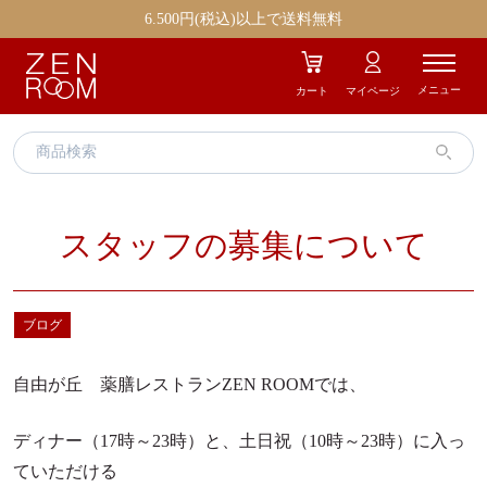
エイジングケア
ストレス
6.500円(税込)以上で送料無料
むくみ
冷え
メニュー
カート
マイページ
疲労
美容
肌トラブル
お気に入り商品
スタッフの募集について
ギフト商品
ブログ
自由が丘 薬膳レストランZEN ROOMでは、
ZENROOMとは
お知らせ
ディナー（17時～23時）と、土日祝（10時～23時）に入っ
ていただける