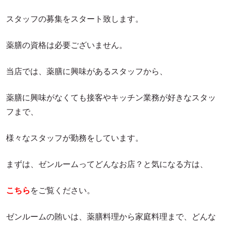
薬膳レシピ
メディア掲載
スタッフの募集をスタート致します。
薬膳・和漢の基本
ご利用ガイド
薬膳の資格は必要ございません。
薬膳コラム
お問合せ
当店では、薬膳に興味があるスタッフから、
薬膳に興味がなくても接客やキッチン業務が好きなスタッ
通販のQ&A
フまで、
様々なスタッフが勤務をしています。
まずは、ゼンルームってどんなお店？と気になる方は、
こちら
をご覧ください。
ゼンルームの賄いは、薬膳料理から家庭料理まで、どんな