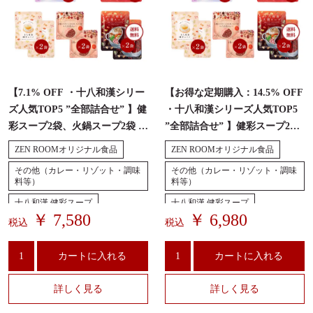
薬膳レシピ
メディア掲載
薬膳・和漢の基本
ご利用ガイド
【7.1% OFF ・十八和漢シリー
【お得な定期購入：14.5% OFF
薬膳コラム
お問合せ
ズ人気TOP5 ”全部詰合せ” 】健
・十八和漢シリーズ人気TOP5
彩スープ2袋、火鍋スープ2袋 、
”全部詰合せ” 】健彩スープ2
通販のQ&A
三十九雑穀火鍋リゾット2袋、
袋、火鍋スープ2袋 、三十九雑
ZEN ROOMオリジナル食品
ZEN ROOMオリジナル食品
三十九雑穀酸辣湯リゾット2
穀火鍋リゾット2袋、三十九雑
その他（カレー・リゾット・調味
その他（カレー・リゾット・調味
袋、十八和漢カレー2袋
穀酸辣湯リゾット2袋、十八和
料等）
料等）
漢カレー2袋
十八和漢 健彩スープ
十八和漢 健彩スープ
￥ 7,580
￥ 6,980
税込
税込
薬膳火鍋『十八和漢 火鍋スー
薬膳火鍋『十八和漢 火鍋スー
プ』
プ』
カートに入れる
カートに入れる
詳しく見る
詳しく見る