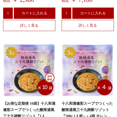
税込
税込
薬膳火鍋『十八和漢 火鍋スー
プ』
カートに入れる
カートに入れる
薬膳の知っトク情報や割引セール
お知らせメールマガジンは会員登録から！＞
詳しく見る
詳しく見る
3
3
位
位
【お得な定期便 10袋】十八和漢
十八和漢健彩スープでつくった
健彩スープでつくった酸辣湯風
酸辣湯風三十九雑穀リゾット
三十九雑穀リゾット『1人
『200g 1人前』× 4袋 ※レンジ