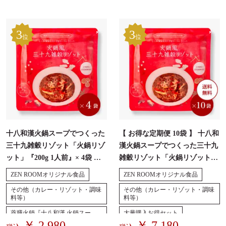
3
3
位
位
十八和漢火鍋スープでつくった
【 お得な定期便 10袋 】 十八和
三十九雑穀リゾット「火鍋リゾ
漢火鍋スープでつくった三十九
ット」『200g 1人前』× 4袋 ※
雑穀リゾット「火鍋リゾット」
レンジ温め可 ・無添加
『1人前・200g』レンジ温め可
ZEN ROOMオリジナル食品
ZEN ROOMオリジナル食品
・無添加
その他（カレー・リゾット・調味
その他（カレー・リゾット・調味
料等）
料等）
薬膳火鍋『十八和漢 火鍋スー
大量購入お得セット
プ』
￥ 2,980
￥ 7,180