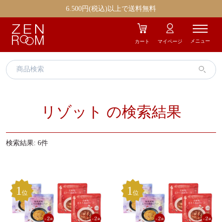
エイジングケア
ストレス
6.500円(税込)以上で送料無料
むくみ
冷え
メニュー
カート
マイページ
疲労
美容
肌トラブル
お気に入り商品
リゾット の検索結果
ギフト商品
検索結果: 6件
1
1
位
位
ZENROOMとは
お知らせ